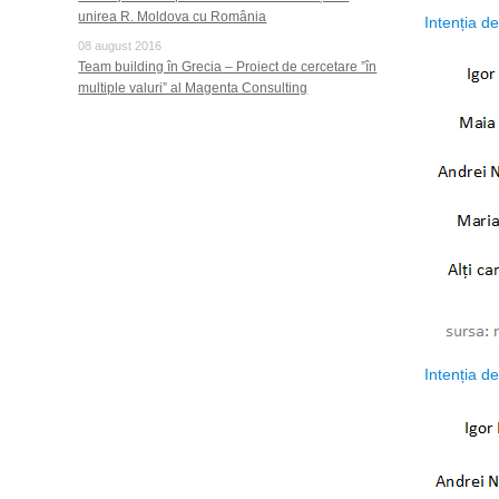
unirea R. Moldova cu România
Intenția de
08 august 2016
Team building în Grecia – Proiect de cercetare ”în
multiple valuri” al Magenta Consulting
Intenția d