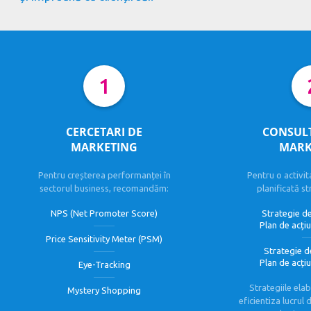
1
CERCETARI DE
CONSUL
MARKETING
MARK
Pentru creșterea performanței în
Pentru o activi
sectorul business, recomandăm:
planificată st
NPS (Net Promoter Score)
Strategie d
Plan de acțiu
Price Sensitivity Meter (PSM)
Strategie de
Plan de acțiu
Eye-Tracking
Strategiile ela
Mystery Shopping
eficientiza lucrul