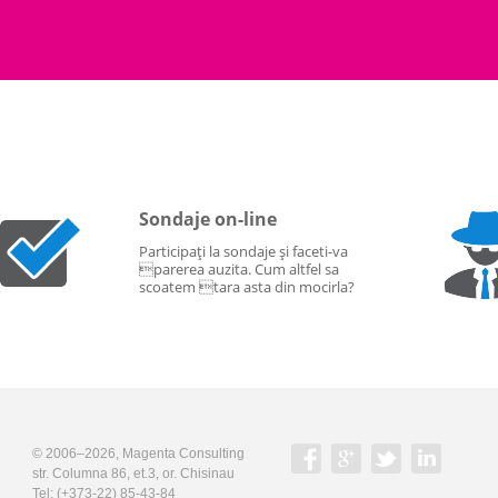
Sondaje on-line
Participați la sondaje și faceti-va
parerea auzita. Cum altfel sa
scoatem tara asta din mocirla?
© 2006–2026,
Magenta Consulting
str. Columna 86, et.3, or. Chisinau
Tel:
(+373-22) 85-43-84