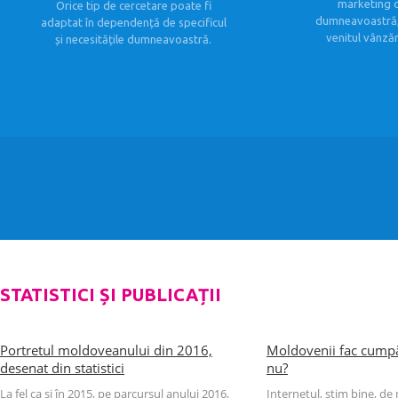
marketing 
Orice tip de cercetare poate fi
dumneavoastră, 
adaptat în dependență de specificul
venitul vânzăr
și necesitățile dumneavoastră.
STATISTICI ȘI PUBLICAȚII
Portretul moldoveanului din 2016,
Moldovenii fac cumpă
desenat din statistici
nu?
La fel ca și în 2015, pe parcursul anului 2016,
Internetul, știm bine, de