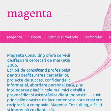
ENGLISH
РУССКИЙ
Magenta
Servicii
Tehnici și metode
Portofoliu
N
Magenta Consulting oferă servicii de consultanță și
desfășoară cercetări de marketing în Moldova din
2006.
Echipă de consultanți profesioniști, logistică proprie
pentru desfășurarea cercetărilor, peste 800 de
proiecte de succes, confidențialitate absolută a
informației, abordare personalizată, prin
înțelegerea până în cele mai mici detalii a
provocărilor și așteptărilor clienților noștri — sunt
principiile noastre de lucru orientate spre creștere
reciprocă, a companiei Magenta Consulting, alături
și împreună cu clienții săi.