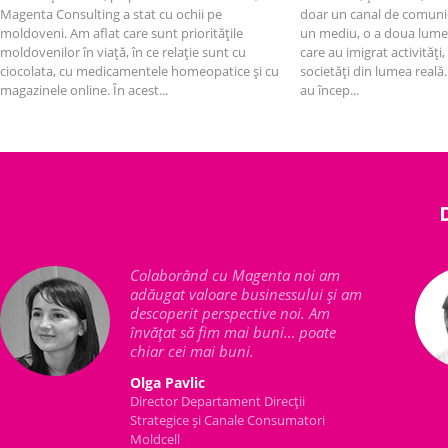
Magenta Consulting a stat cu ochii pe
doar un canal de comunic
moldoveni. Am aflat care sunt prioritățile
un mediu, o a doua lume,
moldovenilor în viață, în ce relație sunt cu
care au imigrat activități, 
ciocolata, cu medicamentele homeopatice și cu
societăți din lumea reală
magazinele online. În acest...
au încep...
Colaborând cu Magenta noi am
adăugat valoare businessului și am
descoperit perspective noi. Am
învățat să fim mai buni… poate
chiar cei mai buni.
Olga Pavlic
Director Departament Direcţii
Strategice şi Canale Consumatori
Moldcell