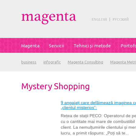
ENGLISH
РУССКИЙ
Magenta
Servicii
Tehnici și metode
Portofo
business
infografic
Magenta Consulting
Magenta Metr
Mystery Shopping
9 angajați care defăimează imaginea co
„clientul misterios”:
Rețea de stații PECO: Operatorul de p
cu o cantitate mai mare de combustibil 
client. La nemulțumirile clientului și m
lucru, a primit răspuns: „Poți să te...