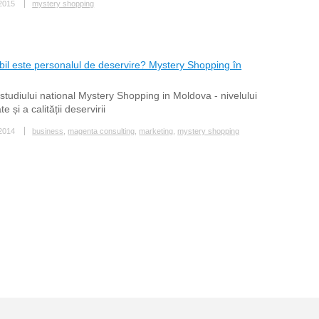
2015
mystery shopping
il este personalul de deservire? Mystery Shopping în
studiului national Mystery Shopping in Moldova - nivelului
e și a calității deservirii
2014
business
,
magenta consulting
,
marketing
,
mystery shopping