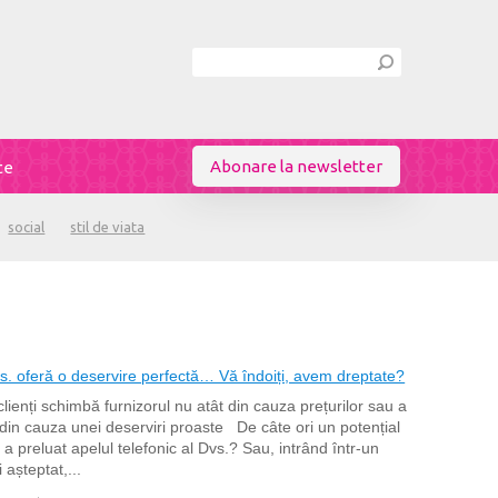
Abonare la newsletter
te
social
stil de viata
Zi de naștere
/
Gen
Feminin
Masculin
Limba
vs. oferă o deservire perfectă… Vă îndoiți, avem dreptate?
lienți schimbă furnizorul nu atât din cauza prețurilor sau a
ât din cauza unei deserviri proaste De câte ori un potențial
a preluat apelul telefonic al Dvs.? Sau, intrând într-un
 așteptat,...