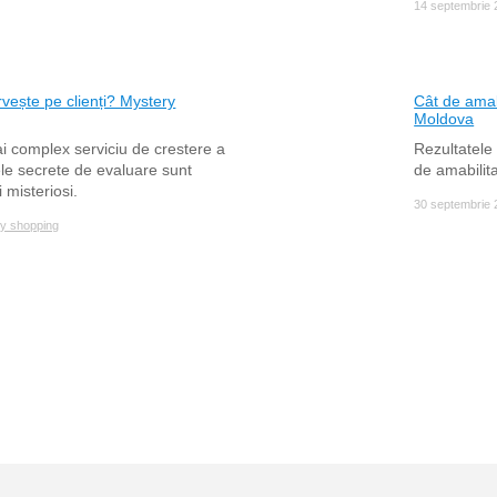
14 septembrie 
vește pe clienți? Mystery
Cât de amab
Moldova
 complex serviciu de crestere a
Rezultatele 
itele secrete de evaluare sunt
de amabilitat
 misteriosi.
30 septembrie 
y shopping