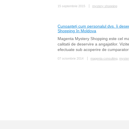
15 septembrie 2015
mystery shopping
Cunoașteți cum personalul dvs. îi deser
Shopping în Moldova
Magenta Mystery Shopping este cel mai
calitatii de deservire a angajatilor. Viz
efectuate sub acoperire de cumparatori
07 octombrie 2014
magenta consulting
,
myster