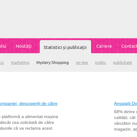
liu
Noutăți
Cariere
Contac
Statistici și publicații
ics
marketing
Mystery Shopping
on-line
politic
publicitate
mpaniei, descoperiți de către
Angajații D
68% dintre c
e platformă a alimentat mașina
calității, c
decât cea solicitată de către
vânzător nu 
ențiunile că va reclama acest
magazin, ați