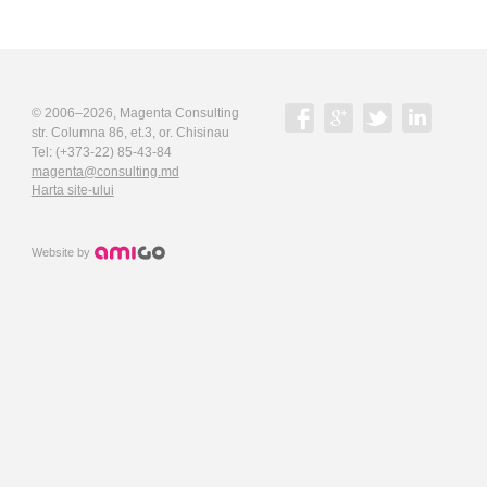
© 2006–2026,
Magenta Consulting
str. Columna 86, et.3, or. Chisinau
Tel:
(+373-22) 85-43-84
magenta@consulting.md
Harta site-ului
Website by