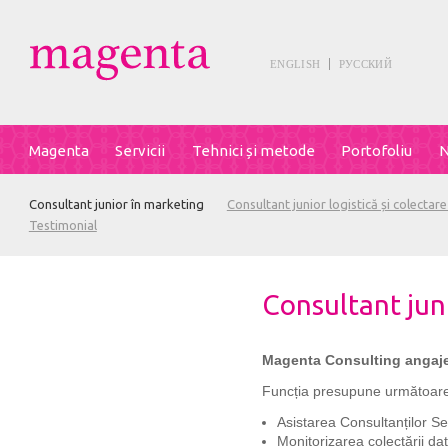
ENGLISH
РУССКИЙ
Magenta
Servicii
Tehnici și metode
Portofoliu
N
Consultant junior în marketing
Consultant junior logistică și colectar
Testimonial
Consultant jun
Magenta Consulting angajea
Funcția presupune următoarele
Asistarea Consultanților Se
Monitorizarea colectării dat